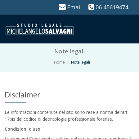
Email
06 45619474
Togg
navi
Note legali
Home
Note legali
Disclaimer
Le informazioni contenute nel sito sono rese a norma dell’art.
17bis del codice di deontologia professionale forense.
Condizioni d’uso
Le seguenti Condizioni di utilizzo del sito (di seguito, per brevità,