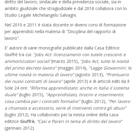
diritto del lavoro, sindacale e della previdenza sociale, sia in
ambito giudiziale che stragiudiziale e dal 2016 collabora con lo
Studio Legale Michelangelo Salvagni.
Nel 2010 e 2011 è stata docente in diversi corsi di formazione
per apprendisti nella materia di "Discplina del rapporto di
lavoro".
E' autore di varie monografie pubblicate dalla Casa Editrice
Giuffrè tra cui:
"Jobs Act: licenziamenti con tutele crescenti e
ammortizzatori sociali"(
marzo 2015),
"Jobs Act, tutte le novità
del primo decreto lavoro"
(maggio 2014),
"Legge Giovannini: le
ultime novità in materia di lavoro"
(agosto 2013),
"Prontuario
dei nuovi contratti di lavoro"
(aprile 2013) e di articoli editi da Il
Sole 24 ore:
"Riforma apprendistato: anche in Italia il sistema
duale"
(luglio 2015),
"Apprendistato, tirocini e inserimento:
cosa cambia per i contratti formativi"
(luglio 2012),
"Per lavoro
a chiamata e accessorio, serie di interventi contro gli abusi"
(luglio 2012). Ha collaborato per la rivista online della casa
editrice
Giuffrè
,
“Casi e Pareri in tema di diritto del lavoro”
(gennaio 2012).