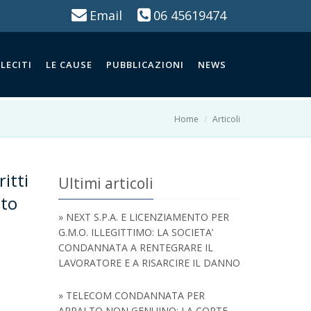
Email
06 45619474
LECITI
LE CAUSE
PUBBLICAZIONI
NEWS
Home
Articoli
ritti
Ultimi articoli
ato
» NEXT S.P.A. E LICENZIAMENTO PER
G.M.O. ILLEGITTIMO: LA SOCIETA’
CONDANNATA A RENTEGRARE IL
LAVORATORE E A RISARCIRE IL DANNO
» TELECOM CONDANNATA PER
APPALTO NON GENUINO: LA CORTE