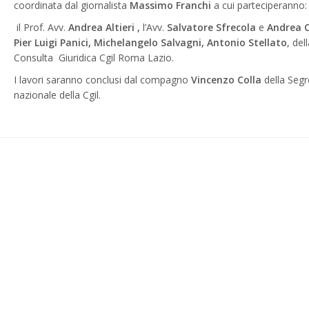
coordinata dal giornalista
Massimo Franchi
a cui parteciperanno:
il Prof. Avv.
Andrea Altieri ,
l’Avv.
Salvatore Sfrecola
e
Andrea Ci
Pier Luigi Panici, Michelangelo Salvagni, Antonio Stellato
, del
Consulta Giuridica Cgil Roma Lazio.
I lavori saranno conclusi dal compagno
Vincenzo Colla
della Segr
nazionale della Cgil.