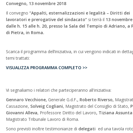
Convegno, 13 novembre 2018
Il convegno
“Appalti,
esternalizzazioni e legalità – Diritti dei
lavoratori e prerogative del sindacato“
si terrà il
13 novembre
dalle h. 15 alle h. 20, presso la Sala del Tempio di Adriano, a 
di Pietra, in Roma.
Scarica il programma dell’iniziativa, in cui vengono indicati in dettag
temi trattati:
VISUALIZZA PROGRAMMA COMPLETO >>
Vi segnaliamo i relatori che parteciperanno all'iniziativa:
Gennaro Vecchione,
Generale G.d.F
., Roberto Riverso,
Magistrat
Cassazione,
Solveig Cogliani
, Magistrato del Consiglio di Stato,
P
Giovanni Alleva
, Professore Diritto del Lavoro
, Tiziana
Assunta
Magistrato Tribunale Lavoro di Roma.
Sono previsti inoltre testimonianze di
delegati
ed una tavola rot