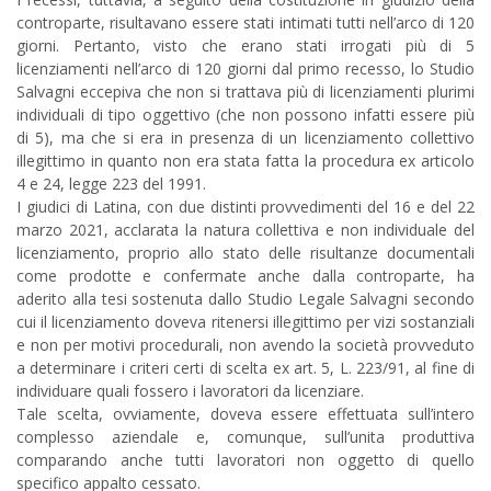
controparte, risultavano essere stati intimati tutti nell’arco di 120
giorni. Pertanto, visto che erano stati irrogati più di 5
licenziamenti nell’arco di 120 giorni dal primo recesso, lo Studio
Salvagni eccepiva che non si trattava più di licenziamenti plurimi
individuali di tipo oggettivo (che non possono infatti essere più
di 5), ma che si era in presenza di un licenziamento collettivo
illegittimo in quanto non era stata fatta la procedura ex articolo
4 e 24, legge 223 del 1991.
I giudici di Latina, con due distinti provvedimenti del 16 e del 22
marzo 2021, acclarata la natura collettiva e non individuale del
licenziamento, proprio allo stato delle risultanze documentali
come prodotte e confermate anche dalla controparte, ha
aderito alla tesi sostenuta dallo Studio Legale Salvagni secondo
cui il licenziamento doveva ritenersi illegittimo per vizi sostanziali
e non per motivi procedurali, non avendo la società provveduto
a determinare i criteri certi di scelta ex art. 5, L. 223/91, al fine di
individuare quali fossero i lavoratori da licenziare.
Tale scelta, ovviamente, doveva essere effettuata sull’intero
complesso aziendale e, comunque, sull’unita produttiva
comparando anche tutti lavoratori non oggetto di quello
specifico appalto cessato.