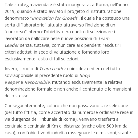
Tale strategia aziendale è stata inaugurata, a Roma, nell’anno
2019, quando è stato avviato il progetto di ristrutturazione
denominato “
Innovation for Growth
”, il quale ha costituito una
sorta di “laboratorio” attuato attraverso l’indizione di un
“concorso” interno: l’obiettivo era quello di selezionare i
lavoratori da riallocare nelle nuove posizioni di
Team
Leader
senza, tuttavia, comunicare ai dipendenti “esclusi” i
criteri adottati in sede di valutazione e fornendo loro
esclusivamente l’esito di tali selezioni.
Invero, il ruolo di
Team Leader
coincideva ed era del tutto
sovrapponibile al precedente ruolo di
Shop
Keeper
e
Responsible
, mutando esclusivamente la relativa
denominazione formale e non anche il contenuto e le mansioni
dello stesso.
Conseguentemente, coloro che non passavano tale selezione
(del tutto fittizia, come accertato da numerose ordinanze rese in
via d’urgenza del Tribunale di Roma), venivano trasferiti a
centinaia e centinaia di Km di distanza (anche oltre 500 km da
casa), con l’obiettivo di indurli a rassegnare le dimissioni, stante