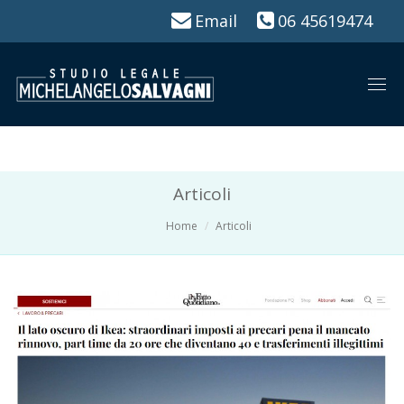
Email
06 45619474
Togg
navi
Articoli
Home
Articoli