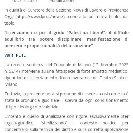
10 OTT 2025
Pubblicazioni
In qualità di Curatore della Sezione News di Lavoro e Previdenza
Oggi (https://www.lpo.it/news/), condivido un mio articolo, dal
titolo:
“Licenziamento per il grido “Palestina libera!”: il difficile
equilibrio tra potere disciplinare, manifestazione di
pensiero e proporzionalità della sanzione”
Vai al PDF..
La recente sentenza del Tribunale di Milano (1° dicembre 2025
n. 5214) interviene su una fattispecie di forte impatto mediatico,
riguardante il licenziamento di una lavoratrice del Teatro Scala di
Milano.
Tuttavia, la presente nota si propone di essere – così come lo è
stata la pronuncia giudiziale – scevra da ogni condizionamento
di tipo ideologico o valoriale.
L’intento è quello di analizzare con rigore esclusivamente l’iter
logico-giuridico, “sterilizzando” il contesto politico per
concentrarsi sulla tecnica del diritto e sulla corretta applicazione