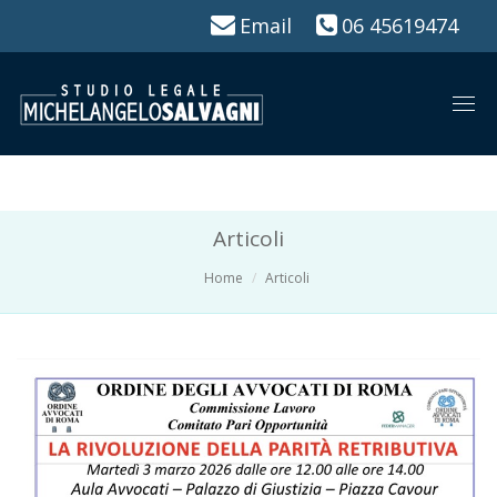
Email
06 45619474
Togg
navi
Articoli
Home
Articoli