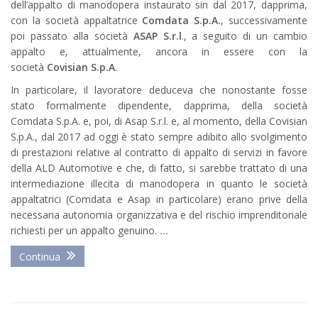
dell’appalto di manodopera instaurato sin dal 2017, dapprima,
con la società appaltatrice
Comdata S.p.A.
, successivamente
poi passato alla società
ASAP S.r.l
., a seguito di un cambio
appalto e, attualmente, ancora in essere con la
società
Covisian S.p.A
.
In particolare, il lavoratore deduceva che nonostante fosse
stato formalmente dipendente, dapprima, della società
Comdata S.p.A. e, poi, di Asap S.r.l. e, al momento, della Covisian
S.p.A., dal 2017 ad oggi è stato sempre adibito allo svolgimento
di prestazioni relative al contratto di appalto di servizi in favore
della ALD Automotive e che, di fatto, si sarebbe trattato di una
intermediazione illecita di manodopera in quanto le società
appaltatrici (Comdata e Asap in particolare) erano prive della
necessaria autonomia organizzativa e del rischio imprenditoriale
richiesti per un appalto genuino.
...
Continua