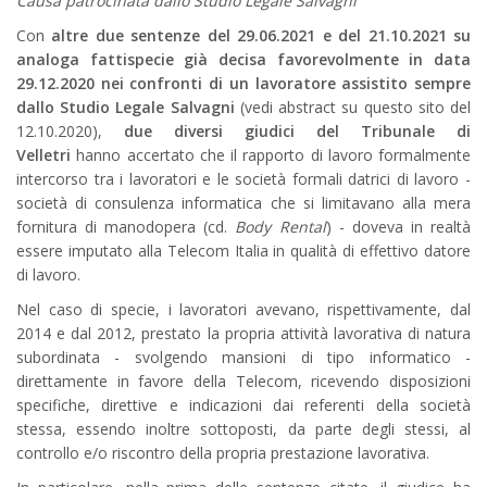
Causa patrocinata dallo Studio Legale Salvagni
Con
altre due sentenze del 29.06.2021 e del 21.10.2021 su
analoga fattispecie già decisa favorevolmente in data
29.12.2020 nei confronti di un lavoratore assistito sempre
dallo Studio Legale Salvagni
(vedi abstract su questo sito del
12.10.2020),
due diversi giudici del Tribunale di
Velletri
hanno accertato che il rapporto di lavoro formalmente
intercorso tra i lavoratori e le società formali datrici di lavoro -
società di consulenza informatica che si limitavano alla mera
fornitura di manodopera (cd.
Body Rental
) - doveva in realtà
essere imputato alla Telecom Italia in qualità di effettivo datore
di lavoro.
Nel caso di specie, i lavoratori avevano, rispettivamente, dal
2014 e dal 2012, prestato la propria attività lavorativa di natura
subordinata - svolgendo mansioni di tipo informatico -
direttamente in favore della Telecom, ricevendo disposizioni
specifiche, direttive e indicazioni dai referenti della società
stessa, essendo inoltre sottoposti, da parte degli stessi, al
controllo e/o riscontro della propria prestazione lavorativa.