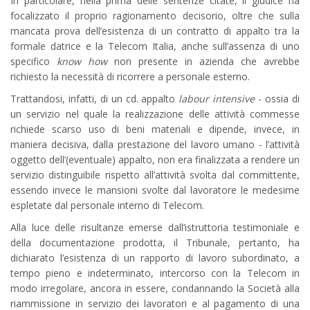
In particolare, nella prima delle sentenze citate, il giudice ha
focalizzato il proprio ragionamento decisorio, oltre che sulla
mancata prova dell’esistenza di un contratto di appalto tra la
formale datrice e la Telecom Italia, anche sull’assenza di uno
specifico
know how
non presente in azienda che avrebbe
richiesto la necessità di ricorrere a personale esterno.
Trattandosi, infatti, di un cd. appalto
labour intensive
- ossia di
un servizio nel quale la realizzazione delle attività commesse
richiede scarso uso di beni materiali e dipende, invece, in
maniera decisiva, dalla prestazione del lavoro umano - l’attività
oggetto dell’(eventuale) appalto, non era finalizzata a rendere un
servizio distinguibile rispetto all’attività svolta dal committente,
essendo invece le mansioni svolte dal lavoratore le medesime
espletate dal personale interno di Telecom.
Alla luce delle risultanze emerse dall’istruttoria testimoniale e
della documentazione prodotta, il Tribunale, pertanto, ha
dichiarato l’esistenza di un rapporto di lavoro subordinato, a
tempo pieno e indeterminato, intercorso con la Telecom in
modo irregolare, ancora in essere, condannando la Società alla
riammissione in servizio dei lavoratori e al pagamento di una