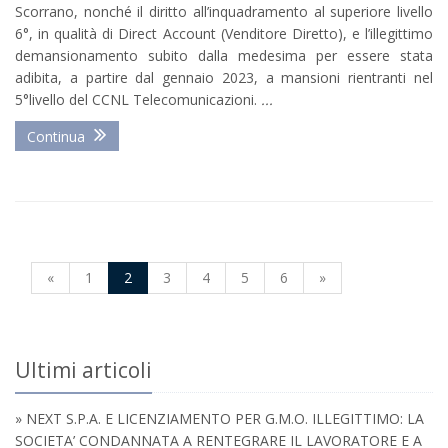
Scorrano, nonché il diritto all’inquadramento al superiore livello
6°, in qualità di Direct Account (Venditore Diretto), e l’illegittimo
demansionamento subito dalla medesima per essere stata
adibita, a partire dal gennaio 2023, a mansioni rientranti nel
5°livello del CCNL Telecomunicazioni.
...
Continua
«
1
2
3
4
5
6
»
Ultimi articoli
» NEXT S.P.A. E LICENZIAMENTO PER G.M.O. ILLEGITTIMO: LA
SOCIETA’ CONDANNATA A RENTEGRARE IL LAVORATORE E A