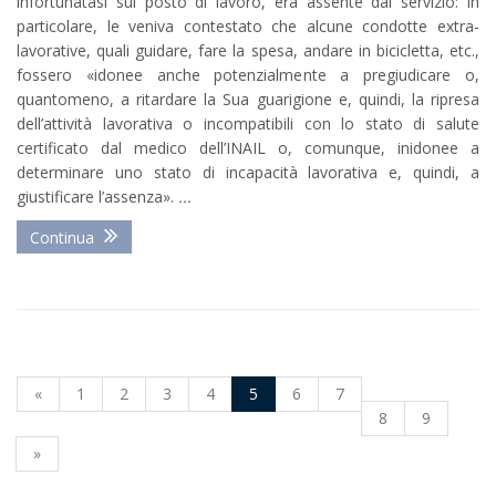
infortunatasi sul posto di lavoro, era assente dal servizio: in
particolare, le veniva contestato che alcune condotte extra-
lavorative, quali guidare, fare la spesa, andare in bicicletta, etc.,
fossero «idonee anche potenzialmente a pregiudicare o,
quantomeno, a ritardare la Sua guarigione e, quindi, la ripresa
dell’attività lavorativa o incompatibili con lo stato di salute
certificato dal medico dell’INAIL o, comunque, inidonee a
determinare uno stato di incapacità lavorativa e, quindi, a
giustificare l’assenza».
...
Continua
«
1
2
3
4
5
6
7
8
9
»