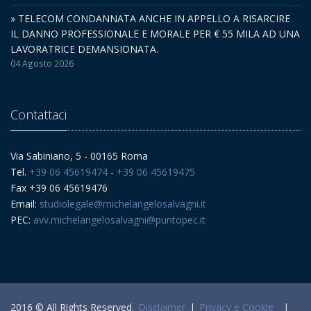
» TELECOM CONDANNATA ANCHE IN APPELLO A RISARCIRE
IL DANNO PROFESSIONALE E MORALE PER € 55 MILA AD UNA
LAVORATRICE DEMANSIONATA.
04 Agosto 2026
Contattaci
Via Sabiniano, 5 - 00165 Roma
Tel.
+39 06 45619474
-
+39 06 45619475
Fax +39 06 45619476
Email:
studiolegale@michelangelosalvagni.it
PEC:
avv.michelangelosalvagni@puntopec.it
2016 © All Rights Reserved.
Disclaimer
|
Privacy e Cookie
|