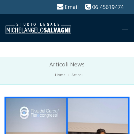
Email
06 45619474
Togg
navi
Articoli News
Home
Articoli